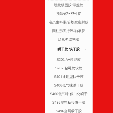
螺纹锁固胶/螺丝胶
预涂螺纹密封胶
液态生料带/管螺纹密封胶
圆柱形固持胶/轴承胶
厌氧型结构胶
瞬干胶 快干胶
S201 AA超能胶
S202 粘鞋胶软胶
S401通用型快干胶
S406低气味瞬干胶
S460低气味 低白化瞬干
胶
S495塑料粘接快干胶
S496金属瞬干胶