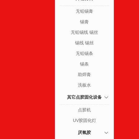
无铅锡膏
锡膏
无铅锡线 锡丝
锡线 锡丝
无铅锡条
锡条
助焊膏
洗板水
其它点胶固化设备
点胶机
UV胶固化灯
厌氧胶