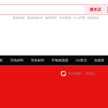
家装智能
满199减100
健康守护
中外美酒
个人护理
纸品家清
胶
导电材料
导热材料
环氧树脂胶
UV胶水
热熔胶
努力加载中，请稍后...